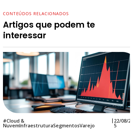
CONTEÚDOS RELACIONADOS
Artigos que podem te
interessar
|
#
Cloud &
22/08/2
Nuvem
Infraestrutura
Segmentos
Varejo
5