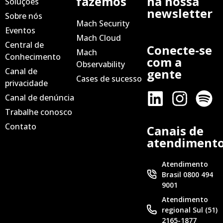
fazemos
na nossa
Soluções
newsletter
Sobre nós
Mach Security
Eventos
Mach Cloud
Central de
Conecte-se
Mach
Conhecimento
com a
Observability
Canal de
gente
Cases de sucesso
privacidade
Canal de denúncia
Trabalhe conosco
Contato
Canais de
atendiment
Atendimento
Brasil 0800 494
9001
Atendimento
regional Sul (51)
2165-1877