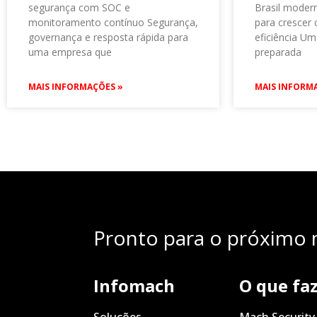
segurança com SOC e
Brasil modern
monitoramento contínuo Segurança,
para crescer
governança e resposta rápida para
eficiência Um
uma empresa que
preparada
MAIS INFORMAÇÕES »
MAIS INFORM
Pronto para o próximo n
Infomach
O que fa