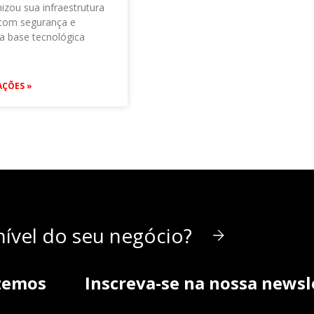
izou sua infraestrutura
 com segurança e
a base tecnológica
AÇÕES »
ível do seu negócio?
zemos
Inscreva-se na nossa newsl