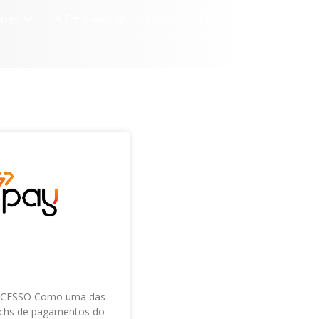
ções
A Empresa
Cases
Central de Conhecime
UCESSO Como uma das
echs de pagamentos do