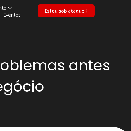
nto
Estou sob ataque
Eventos
problemas antes
egócio