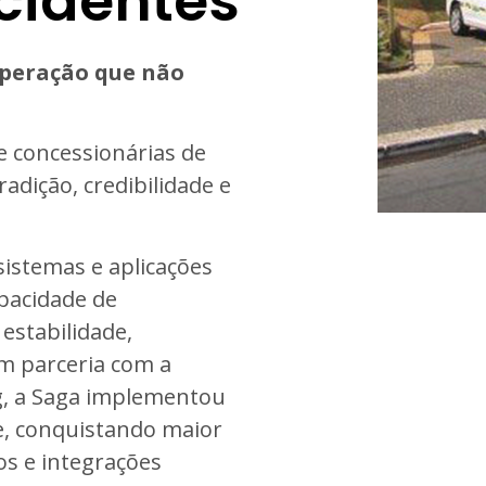
cidentes
peração que não
e concessionárias de
adição, credibilidade e
istemas e aplicações
apacidade de
estabilidade,
m parceria com a
g, a Saga implementou
e, conquistando maior
os e integrações