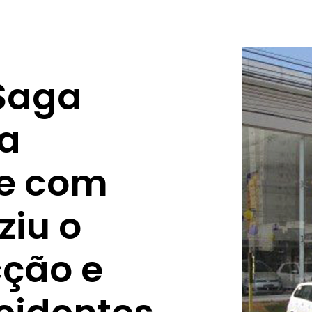
Saga
ua
de com
ziu o
ção e