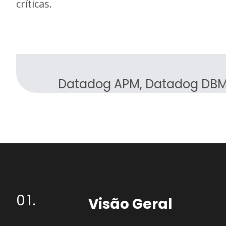
críticas.
Datadog APM, Datadog DBM, 
01.
Visão Geral