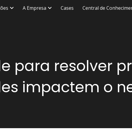
ções
A Empresa
Cases
Central de Conhecime
ade para resolver 
les impactem o n