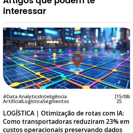
Artigos que podem te
interessar
|
#
Data Analytics
Inteligência
15/08/
Artificial
Logística
Segmentos
25
LOGÍSTICA | Otimização de rotas com IA:
Como transportadoras reduziram 23% em
custos operacionais preservando dados