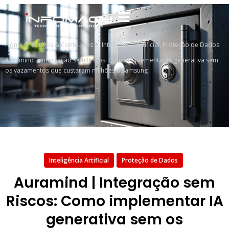
Home
Artigos & Conteúdos
Inteligência Artificial
,
Proteção de Dados
Auramind | Integração sem Riscos: Como implementar IA generativa sem
os vazamentos que custaram milhões à Samsung
Inteligência Artificial
Proteção de Dados
Auramind | Integração sem
Riscos: Como implementar IA
generativa sem os