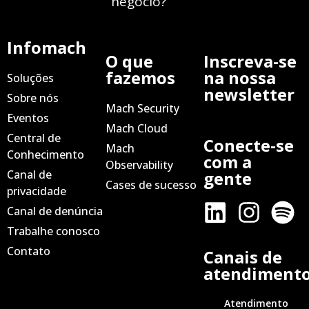
negócio?
Infomach
O que
Inscreva-se
fazemos
na nossa
Soluções
newsletter
Sobre nós
Mach Security
Eventos
Mach Cloud
Central de
Conecte-se
Mach
Conhecimento
com a
Observability
Canal de
gente
Cases de sucesso
privacidade
Canal de denúncia
Trabalhe conosco
Contato
Canais de
atendiment
Atendimento