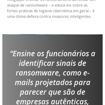
ataque de ransomware – e educá-los sobre as
fortes práticas de higiene cibernética em geral – é
uma ótima defesa contra invasores inteligentes.
“Ensine
os funcionários a
identificar sinais de
ransomware, como e-
mails projetados para
parecer que são de
empresas autênticas,