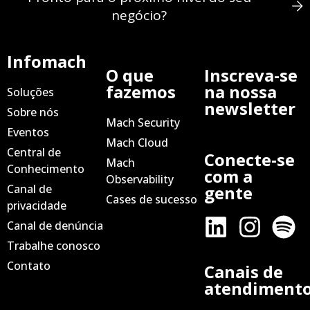
negócio?
Infomach
O que
Inscreva-se
fazemos
na nossa
Soluções
newsletter
Sobre nós
Mach Security
Eventos
Mach Cloud
Central de
Conecte-se
Mach
Conhecimento
com a
Observability
Canal de
gente
Cases de sucesso
privacidade
Canal de denúncia
Trabalhe conosco
Contato
Canais de
atendiment