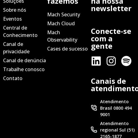
fazemos
na nossa
Soluções
newsletter
Sobre nós
Mach Security
Eventos
Mach Cloud
Central de
Conecte-se
Mach
Conhecimento
com a
Observability
Canal de
gente
Cases de sucesso
privacidade
Canal de denúncia
Trabalhe conosco
Contato
Canais de
atendiment
Atendimento
Brasil 0800 494
9001
Atendimento
regional Sul (51)
2165-1877