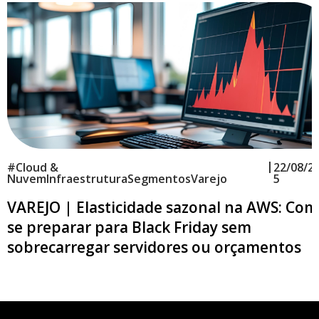
|
#
Cloud &
22/08/2
Nuvem
Infraestrutura
Segmentos
Varejo
5
VAREJO | Elasticidade sazonal na AWS: Co
se preparar para Black Friday sem
sobrecarregar servidores ou orçamentos