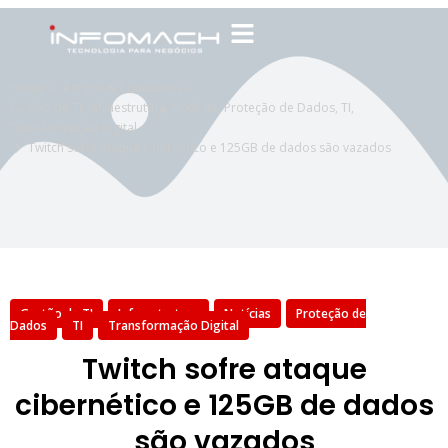
Home
Artigos & Conteúdos
Gestão de TI
,
Infraestrutura
,
Notícias
,
Proteção de Dados
,
TI
,
Transformação Digital
Twitch sofre ataque cibernético e 125GB de dados são vazados
Gestão de TI
Infraestrutura
Notícias
Proteção de
Dados
TI
Transformação Digital
Twitch sofre ataque
cibernético e 125GB de dados
são vazados