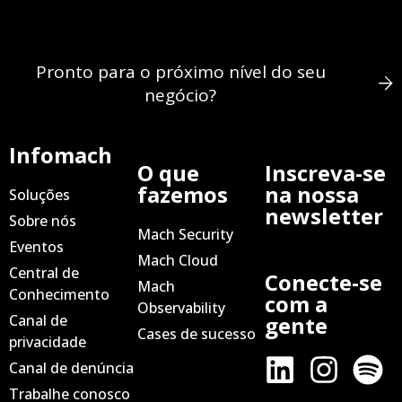
Pronto para o próximo nível do seu
negócio?
Infomach
O que
Inscreva-se
fazemos
na nossa
Soluções
newsletter
Sobre nós
Mach Security
Eventos
Mach Cloud
Central de
Conecte-se
Mach
Conhecimento
com a
Observability
Canal de
gente
Cases de sucesso
privacidade
Canal de denúncia
Trabalhe conosco