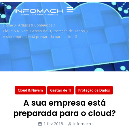
Home
Artigos & Conteúdos
Cloud & Nuvem
,
Gestão de TI
,
Proteção de Dados
A sua empresa está preparada para o cloud?
Cloud & Nuvem
Gestão de TI
Proteção de Dados
A sua empresa está
preparada para o cloud?
1 fev 2018
Infomach