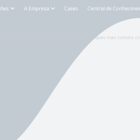
ções
A Empresa
Cases
Central de Conhecime
cê conhece e entende, como ocorrem os 5 ataques mais comuns cont