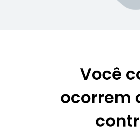
Você c
ocorrem 
contr