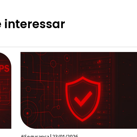
 interessar
|
#
Segurança
23/01/2026