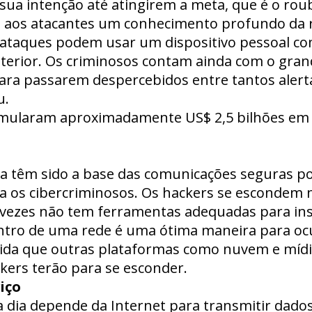
 sua intenção até atingirem a meta, que é o rou
o aos atacantes um conhecimento profundo da r
 ataques podem usar um dispositivo pessoal co
interior. Os criminosos contam ainda com o gr
para passarem despercebidos entre tantos aler
u.
mularam aproximadamente US$ 2,5 bilhões em r
afia têm sido a base das comunicações seguras
 os cibercriminosos. Os hackers se escondem n
ezes não tem ferramentas adequadas para insp
entro de uma rede é uma ótima maneira para oc
ida que outras plataformas como nuvem e mídi
ckers terão para se esconder.
iço
a dia depende da Internet para transmitir dados