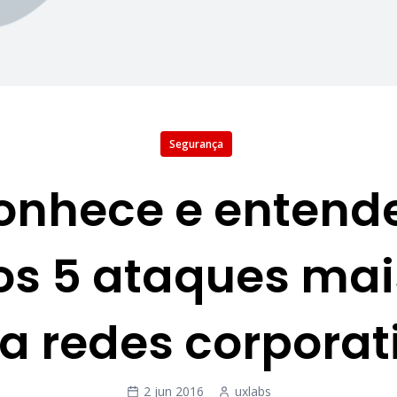
Segurança
onhece e entend
os 5 ataques ma
a redes corporat
2 jun 2016
uxlabs