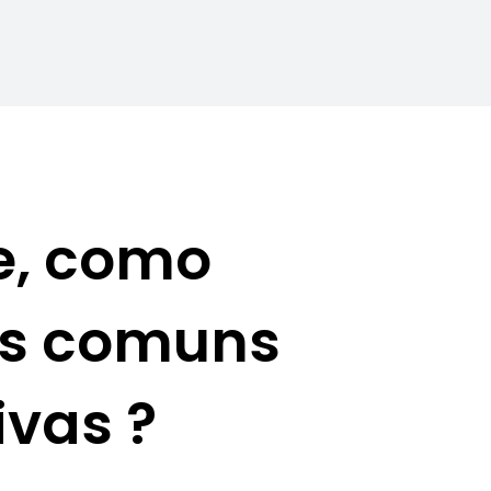
e, como
is comuns
ivas ?