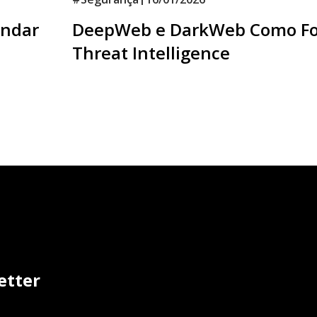
indar
DeepWeb e DarkWeb Como Fo
Threat Intelligence
etter