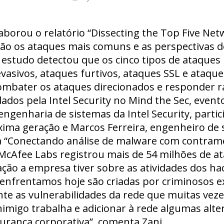
aborou o relatório “Dissecting the Top Five Net
são os ataques mais comuns e as perspectivas d
 estudo detectou que os cinco tipos de ataques 
vasivos, ataques furtivos, ataques SSL e ataque
ombater os ataques direcionados e responder 
ados pela Intel Security no Mind the Sec, event
engenharia de sistemas da Intel Security, partic
ima geração e Marcos Ferreira, engenheiro de si
 “Conectando análise de malware com contrame
cAfee Labs registrou mais de 54 milhões de at
ão a empresa tiver sobre as atividades dos hack
enfrentamos hoje são criadas por criminosos e
nte as vulnerabilidades da rede que muitas ve
imigo trabalha e adicionar à rede algumas alte
rança corporativa”, comenta Zani.