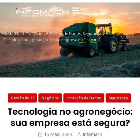
Home
Artigos & Conteúdos
Gestão de TI
,
Negócios
,
Proteção de Dados
,
Segurança
Tecnologia no agronegócio: sua empresa está segura?
Gestão de TI
Negócios
Proteção de Dados
Segurança
Tecnologia no agronegócio:
sua empresa está segura?
15 maio 2020
Infomach