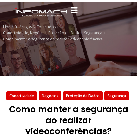
Home
Artigos & Conteúdos
Conectividade
,
Negócios
,
Proteção de Dados
,
Segurança
Como manter a segurança ao realizar videoconferências?
Conectividade
Negócios
Proteção de Dados
Segurança
Como manter a segurança
ao realizar
videoconferências?