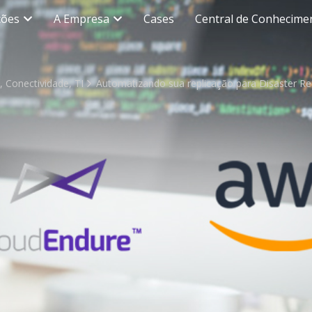
ções
A Empresa
Cases
Central de Conhecime
m
,
Conectividade
,
TI
Automatizando sua replicação para Disaster Re