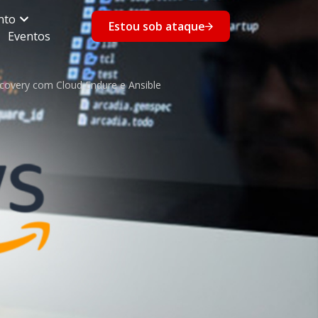
nto
Estou sob ataque
Eventos
covery com Cloud Endure e Ansible