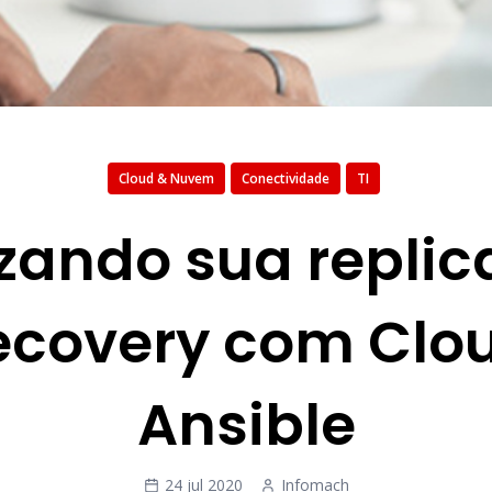
Cloud & Nuvem
Conectividade
TI
zando sua replic
ecovery com Clo
Ansible
24 jul 2020
Infomach