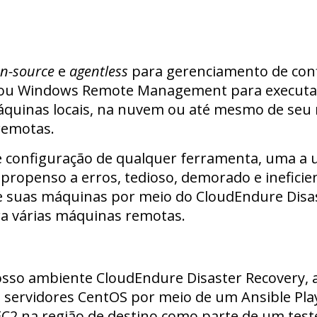
n-source
e
agentless
para gerenciamento de conf
u Windows Remote Management para executar 
máquinas locais, na nuvem ou até mesmo de seu
remotas.
 e configuração de qualquer ferramenta, uma a
ropenso a erros, tedioso, demorado e ineficien
e suas máquinas por meio do CloudEndure Disa
a várias máquinas remotas.
osso ambiente CloudEndure Disaster Recovery, 
os servidores CentOS por meio de um Ansible Pla
C2 na região de destino como parte de um teste