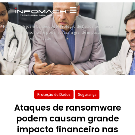
Home
Artigos & Conteúdos
Proteção de Dados
,
Segurança
Ataques de ransomware podem causam grande impacto financeiro nas
empresas da área da saúde
Proteção de Dados
Segurança
Ataques de ransomware
podem causam grande
impacto financeiro nas