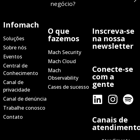
negócio?
Infomach
O que
Inscreva-se
fazemos
na nossa
Soluções
newsletter
Sobre nós
Mach Security
Eventos
Mach Cloud
Central de
Conecte-se
Mach
Conhecimento
com a
Observability
Canal de
gente
Cases de sucesso
privacidade
Canal de denúncia
Trabalhe conosco
Contato
Canais de
atendiment