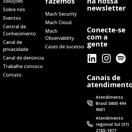
fazemos
na nossa
Soluções
newsletter
Sobre nós
Mach Security
Eventos
Mach Cloud
Central de
Conecte-se
Mach
Conhecimento
com a
Observability
Canal de
gente
Cases de sucesso
privacidade
Canal de denúncia
Trabalhe conosco
Contato
Canais de
atendiment
Atendimento
Brasil 0800 494
9001
Atendimento
regional Sul (51)
2165-1877