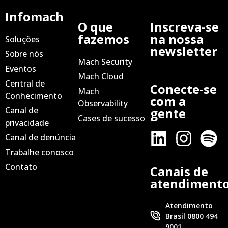
Infomach
O que
Inscreva-se
fazemos
na nossa
Soluções
newsletter
Sobre nós
Mach Security
Eventos
Mach Cloud
Central de
Conecte-se
Mach
Conhecimento
com a
Observability
Canal de
gente
Cases de sucesso
privacidade
Canal de denúncia
Trabalhe conosco
Contato
Canais de
atendiment
Atendimento
Brasil 0800 494
9001