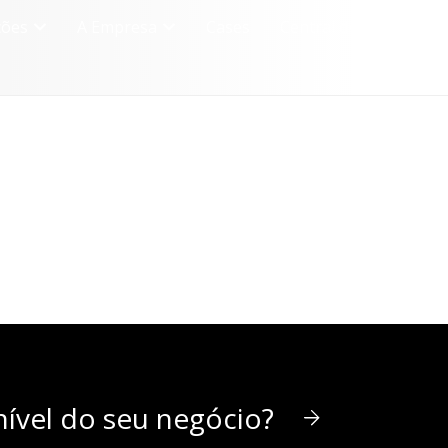
ções
A Empresa
Cases
Central de Conhecime
ível do seu negócio?