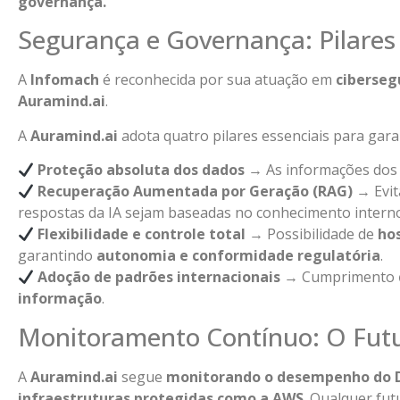
governança.”
Segurança e Governança: Pilares
A
Infomach
é reconhecida por sua atuação em
ciberseg
Auramind.ai
.
A
Auramind.ai
adota quatro pilares essenciais para gara
Proteção absoluta dos dados
→ As informações dos 
Recuperação Aumentada por Geração (RAG)
→ Evi
respostas da IA sejam baseadas no conhecimento intern
Flexibilidade e controle total
→ Possibilidade de
ho
garantindo
autonomia e conformidade regulatória
.
Adoção de padrões internacionais
→ Cumprimento
informação
.
Monitoramento Contínuo: O Fut
A
Auramind.ai
segue
monitorando o desempenho do 
infraestruturas protegidas como a AWS
. Qualquer fu