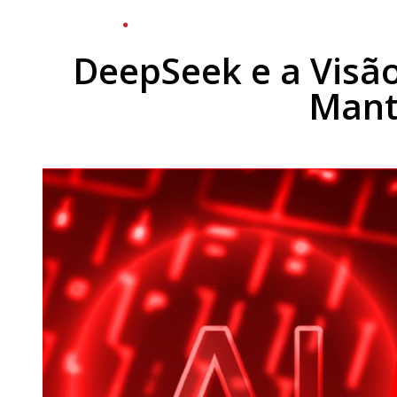
Solu
DeepSeek e a Visã
Mant