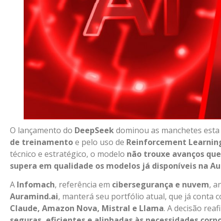
O lançamento do
DeepSeek
dominou as manchetes esta
de treinamento
e pelo uso de
Reinforcement Learnin
técnico e estratégico, o modelo
não trouxe avanços qu
supera em qualidade os modelos já disponíveis na A
A
Infomach
, referência em
cibersegurança e nuvem
, a
Auramind.ai
, manterá seu portfólio atual, que já conta
Claude, Amazon Nova, Mistral e Llama
. A decisão re
seguras, eficientes e alinhadas às necessidades corp