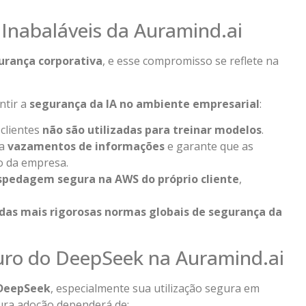
 Inabaláveis da Auramind.ai
urança corporativa
, e esse compromisso se reflete na
ntir a
segurança da IA no ambiente empresarial
:
clientes
não são utilizadas para treinar modelos
.
ta
vazamentos de informações
e garante que as
o da empresa.
spedagem segura na AWS do próprio cliente
,
das mais rigorosas normas globais de segurança da
uro do DeepSeek na Auramind.ai
DeepSeek
, especialmente sua utilização segura em
tura adoção dependerá de: