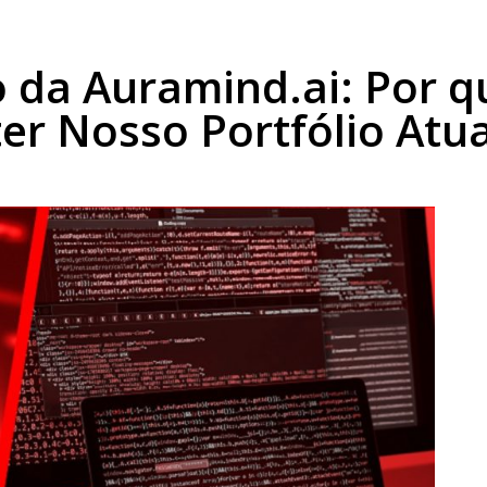
ções
A Empresa
Cases
Central de Conhecime
o da Auramind.ai: Por 
er Nosso Portfólio Atua