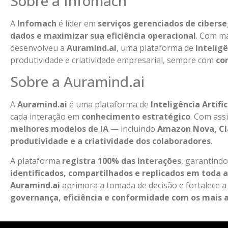
Sobre a Infomach
A
Infomach
é líder em
serviços gerenciados de ciber
dados e maximizar sua eficiência operacional
. Com ma
desenvolveu a
Auramind.ai
, uma plataforma de
Inteligê
produtividade e criatividade empresarial, sempre com
co
Sobre a Auramind.ai
A
Auramind.ai
é uma plataforma de
Inteligência Artifi
cada interação em
conhecimento estratégico
. Com ass
melhores modelos de IA
— incluindo
Amazon Nova, Cl
produtividade e a criatividade dos colaboradores
.
A plataforma
registra 100% das interações
, garantind
identificados, compartilhados e replicados em toda 
Auramind.ai
aprimora a tomada de decisão e fortalece a
governança, eficiência e conformidade com os mais 