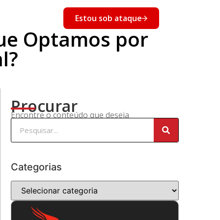
nto
Estou sob ataque
Eventos
que Optamos por
l?
Procurar
Encontre o conteúdo que deseja
Categorias