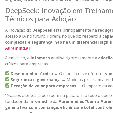
DeepSeek: Inovação em Treiname
Técnicos para Adoção
A inovação do
DeepSeek
está principalmente na
reduçã
acesso à IA no futuro. Porém, no que diz respeito à
capa
complexas e segurança
,
não há um diferencial signif
Auramind.ai
.
Além disso, a
Infomach
analisa rigorosamente a
adoção
críticos para empresas:
Desempenho técnico
→ O modelo deve oferecer
van
Segurança e governança
→ Modelos precisam aten
Geração de valor para empresas
→ O impacto da ad
“Nossos clientes já possuem na plataforma tudo o que o
fundador da
Infomach
e da
Auramind.ai
.
“Com a Auram
generativa com confiança, eficiência e total control